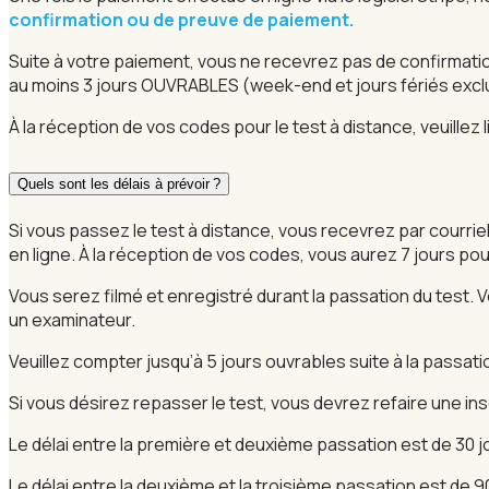
confirmation ou de preuve de paiement.
Suite à votre paiement, vous ne recevrez pas de confirmatio
au moins 3 jours OUVRABLES (week-end et jours fériés excl
À la réception de vos codes pour le test à distance, veuillez l
Quels sont les délais à prévoir ?
Si vous passez le test à distance, vous recevrez par courri
en ligne. À la réception de vos codes, vous aurez 7 jours po
Vous serez filmé et enregistré durant la passation du test
un examinateur.
Veuillez compter jusqu’à 5 jours ouvrables suite à la passati
Si vous désirez repasser le test, vous devrez refaire une ins
Le délai entre la première et deuxième passation est de 30 j
Le délai entre la deuxième et la troisième passation est de 9