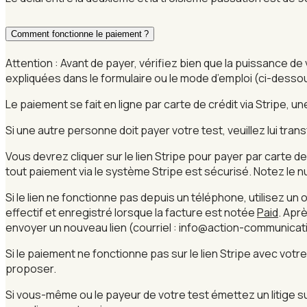
Comment fonctionne le paiement ?
Attention : Avant de payer, vérifiez bien que la puissance d
expliquées dans le formulaire ou le mode d’emploi (ci-dessous
Le paiement se fait en ligne par carte de crédit via Stripe,
Si une autre personne doit payer votre test, veuillez lui transf
Vous devrez cliquer sur le lien Stripe pour payer par carte de
tout paiement via le système Stripe est sécurisé. Notez le 
Si le lien ne fonctionne pas depuis un téléphone, utilisez u
effectif et enregistré lorsque la facture est notée
Paid
. Apr
envoyer un nouveau lien (courriel : info@action-communicat
Si le paiement ne fonctionne pas sur le lien Stripe avec votre
proposer.
Si vous-même ou le payeur de votre test émettez un litige su