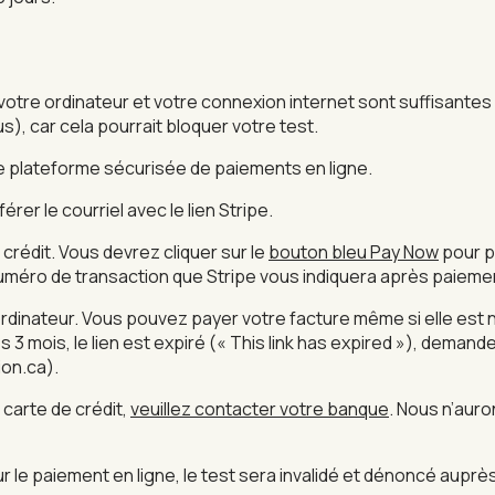
e votre ordinateur et votre connexion internet sont suffisant
), car cela pourrait bloquer votre test.
 une plateforme sécurisée de paiements en ligne.
érer le courriel avec le lien Stripe.
 crédit. Vous devrez cliquer sur le
bouton bleu Pay Now
pour p
numéro de transaction que Stripe vous indiquera après paieme
n ordinateur. Vous pouvez payer votre facture même si elle est
ès 3 mois, le lien est expiré (« This link has expired »), deman
ion.ca).
 carte de crédit,
veuillez contacter votre banque
. Nous n’auro
r le paiement en ligne, le test sera invalidé et dénoncé aupr