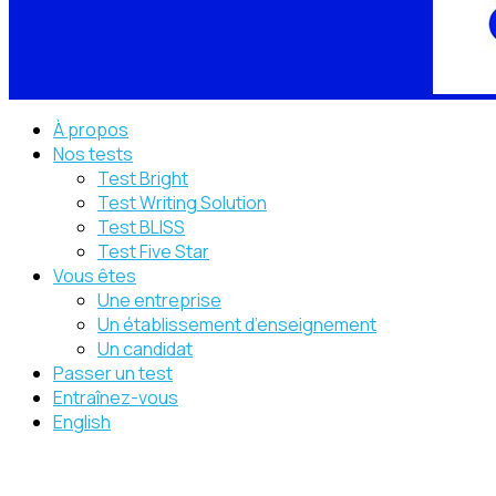
À propos
Nos tests
Test Bright
Test Writing Solution
Test BLISS
Test Five Star
Vous êtes
Une entreprise
Un établissement d’enseignement
Un candidat
Passer un test
Entraînez-vous
English