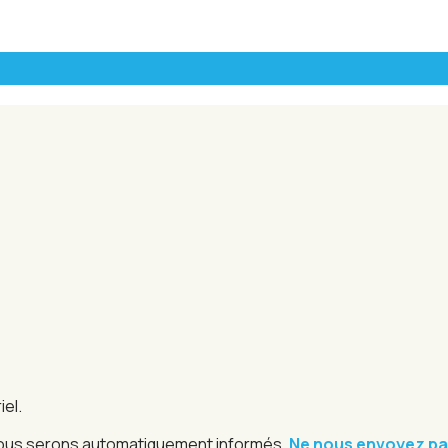
iel.
e, nous serons automatiquement informés.
Ne nous envoyez pa