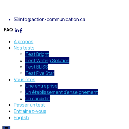
info@action-communication.ca
FAQ
À propos
Nos tests
Test Bright
Test Writing Solution
Test BLISS
Test Five Star
Vous êtes
Une entreprise
Un établissement d’enseignement
Un candidat
Passer un test
Entraînez-vous
English